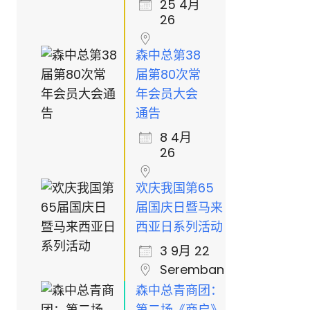
25 4月
26
森中总第38
届第80次常
年会员大会
通告
8 4月
26
欢庆我国第65
届国庆日暨马来
西亚日系列活动
3 9月 22
Seremban
森中总青商团：
第二场《商启》