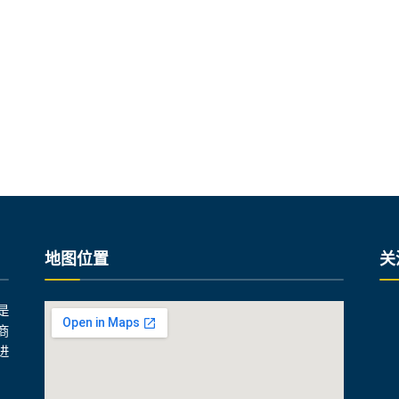
地图位置​
关
是
商
进