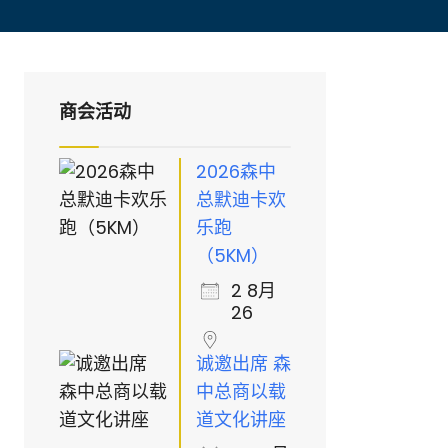
商会活动
2026森中
总默迪卡欢
乐跑
（5KM）
2 8月
26
诚邀出席 森
中总商以载
道文化讲座