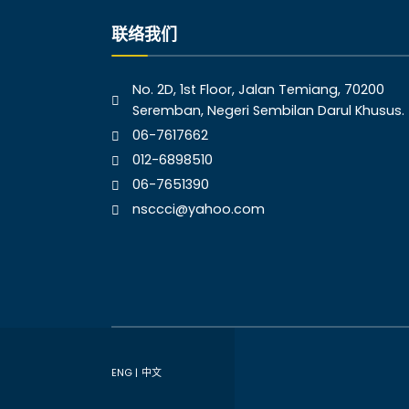
联络我们
No. 2D, 1st Floor, Jalan Temiang, 70200
Seremban, Negeri Sembilan Darul Khusus.
06-7617662
012-6898510
06-7651390
nsccci@yahoo.com
ENG |
中文